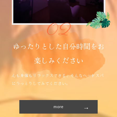
02
ゆ
っ
た
り
と
し
た
自
分
時
間
を
お
楽
し
み
く
だ
さ
い
心も身体もリラックスできる、そんなヘッドスパ
にうっとりしてみてください。
more