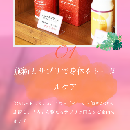
01
施
術
と
サ
プ
リ
で
身
体
を
ト
ー
タ
ル
ケ
ア
“CALME（カルム）”なら「外」から働きかける
施術と、「内」を整えるサプリの両方をご案内で
きます。