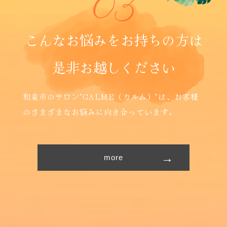
03
こ
ん
な
お
悩
み
を
お
持
ち
の
方
は
是
非
お
越
し
く
だ
さ
い
和泉市のサロン“CALME（カルム）”は、お客様
のさまざまなお悩みに向き合っています。
more